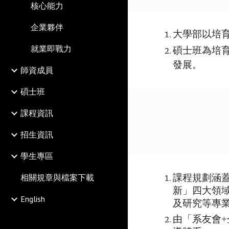
核心能力
企業夥伴
大學部以培
就業即戰力
碩士班為培
發展。
師資成員
碩士班
課程資訊
招生資訊
學生專區
相關規章與檔案下載
課程規劃涵
新」四大領
English
及研究等專
由「系友會