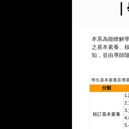
｜
本系為能瞭解
之基本素養、
知，並由導師