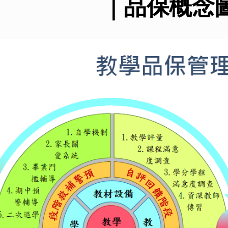
｜
品保概念