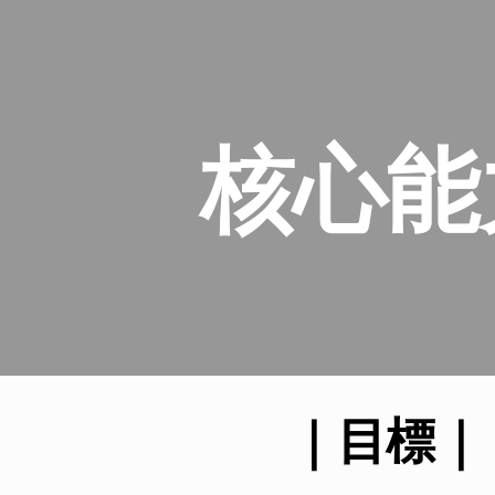
ip to main content
Skip to navigat
核心能
｜目標
｜